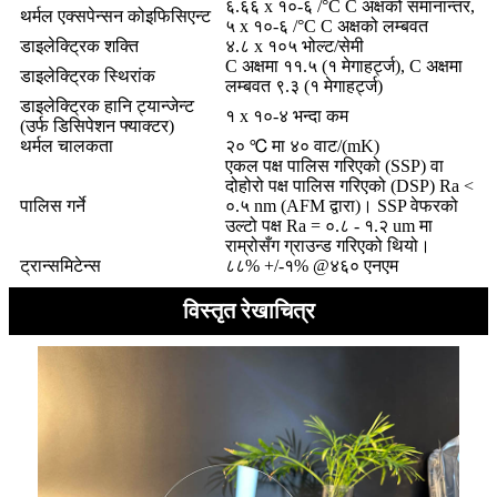
६.६६ x १०-६ /°C C अक्षको समानान्तर,
थर्मल एक्सपेन्सन कोइफिसिएन्ट
५ x १०-६ /°C C अक्षको लम्बवत
डाइलेक्ट्रिक शक्ति
४.८ x १०५ भोल्ट/सेमी
C अक्षमा ११.५ (१ मेगाहर्ट्ज), C अक्षमा
डाइलेक्ट्रिक स्थिरांक
लम्बवत ९.३ (१ मेगाहर्ट्ज)
डाइलेक्ट्रिक हानि ट्यान्जेन्ट
१ x १०-४ भन्दा कम
(उर्फ डिसिपेशन फ्याक्टर)
थर्मल चालकता
२० ℃ मा ४० वाट/(mK)
एकल पक्ष पालिस गरिएको (SSP) वा
दोहोरो पक्ष पालिस गरिएको (DSP) Ra <
पालिस गर्ने
०.५ nm (AFM द्वारा)। SSP वेफरको
उल्टो पक्ष Ra = ०.८ - १.२ um मा
राम्रोसँग ग्राउन्ड गरिएको थियो।
ट्रान्समिटेन्स
८८% +/-१% @४६० एनएम
विस्तृत रेखाचित्र