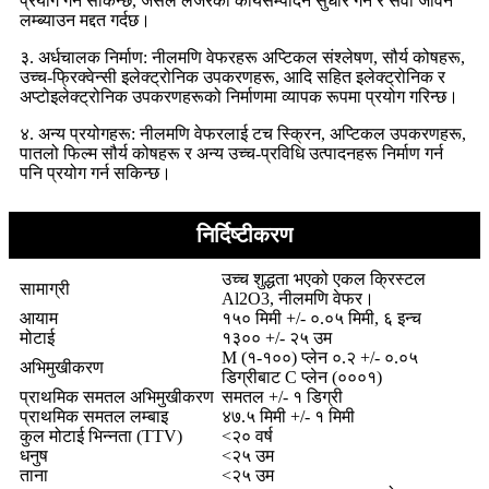
प्रयोग गर्न सकिन्छ, जसले लेजरको कार्यसम्पादन सुधार गर्न र सेवा जीवन
लम्ब्याउन मद्दत गर्दछ।
३. अर्धचालक निर्माण: नीलमणि वेफरहरू अप्टिकल संश्लेषण, सौर्य कोषहरू,
उच्च-फ्रिक्वेन्सी इलेक्ट्रोनिक उपकरणहरू, आदि सहित इलेक्ट्रोनिक र
अप्टोइलेक्ट्रोनिक उपकरणहरूको निर्माणमा व्यापक रूपमा प्रयोग गरिन्छ।
४. अन्य प्रयोगहरू: नीलमणि वेफरलाई टच स्क्रिन, अप्टिकल उपकरणहरू,
पातलो फिल्म सौर्य कोषहरू र अन्य उच्च-प्रविधि उत्पादनहरू निर्माण गर्न
पनि प्रयोग गर्न सकिन्छ।
निर्दिष्टीकरण
उच्च शुद्धता भएको एकल क्रिस्टल
सामाग्री
Al2O3, नीलमणि वेफर।
आयाम
१५० मिमी +/- ०.०५ मिमी, ६ इन्च
मोटाई
१३०० +/- २५ उम
M (१-१००) प्लेन ०.२ +/- ०.०५
अभिमुखीकरण
डिग्रीबाट C प्लेन (०००१)
प्राथमिक समतल अभिमुखीकरण
समतल +/- १ डिग्री
प्राथमिक समतल लम्बाइ
४७.५ मिमी +/- १ मिमी
कुल मोटाई भिन्नता (TTV)
<२० वर्ष
धनुष
<२५ उम
ताना
<२५ उम