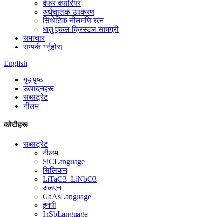
वेफर क्यारियर
अर्धचालक उपकरण
सिंथेटिक नीलमणि रत्न
धातु एकल क्रिस्टल सामग्री
समाचार
सम्पर्क गर्नुहोस्
English
गृह पृष्ठ
उत्पादनहरू
सब्सट्रेट
नीलम
कोटीहरू
सब्सट्रेट
नीलम
SiCLanguage
सिलिकन
LiTaO3_LiNbO3
अलएन
GaAsLanguage
इनपी
InSbLanguage