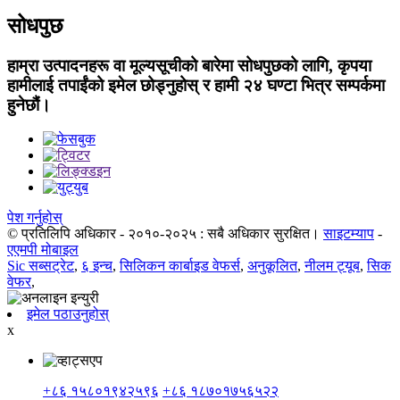
सोधपुछ
हाम्रा उत्पादनहरू वा मूल्यसूचीको बारेमा सोधपुछको लागि, कृपया
हामीलाई तपाईंको इमेल छोड्नुहोस् र हामी २४ घण्टा भित्र सम्पर्कमा
हुनेछौं।
पेश गर्नुहोस्
© प्रतिलिपि अधिकार - २०१०-२०२५ : सबै अधिकार सुरक्षित।
साइटम्याप
-
एएमपी मोबाइल
Sic सब्सट्रेट
,
६ इन्च
,
सिलिकन कार्बाइड वेफर्स
,
अनुकूलित
,
नीलम ट्यूब
,
सिक
वेफर
,
इमेल पठाउनुहोस्
x
+८६ १५८०१९४२५९६
+८६ १८७०१७५६५२२