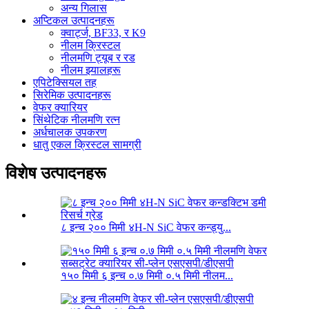
अन्य गिलास
अप्टिकल उत्पादनहरू
क्वार्ट्ज, BF33, र K9
नीलम क्रिस्टल
नीलमणि ट्यूब र रड
नीलम झ्यालहरू
एपिटेक्सियल तह
सिरेमिक उत्पादनहरू
वेफर क्यारियर
सिंथेटिक नीलमणि रत्न
अर्धचालक उपकरण
धातु एकल क्रिस्टल सामग्री
विशेष उत्पादनहरू
८ इन्च २०० मिमी ४H-N SiC वेफर कन्ड्यु...
१५० मिमी ६ इन्च ०.७ मिमी ०.५ मिमी नीलम...