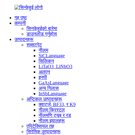
गृह पृष्ठ
कम्पनी
सिनकेहुईको बारेमा
डाउनलोड गर्नुहोस्
उत्पादनहरू
सब्सट्रेट
नीलम
SiCLanguage
सिलिकन
LiTaO3_LiNbO3
अलएन
इनपी
GaAsLanguage
अन्य गिलास
InSbLanguage
अप्टिकल उत्पादनहरू
क्वार्ट्ज, BF33, र K9
नीलम क्रिस्टल
नीलमणि ट्यूब र रड
नीलम झ्यालहरू
एपिटेक्सियल तह
सिरेमिक उत्पादनहरू