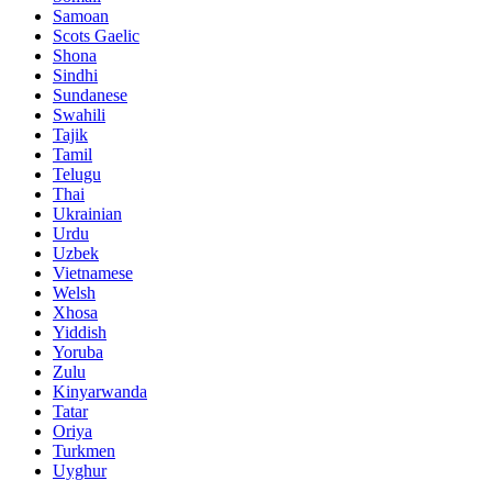
Samoan
Scots Gaelic
Shona
Sindhi
Sundanese
Swahili
Tajik
Tamil
Telugu
Thai
Ukrainian
Urdu
Uzbek
Vietnamese
Welsh
Xhosa
Yiddish
Yoruba
Zulu
Kinyarwanda
Tatar
Oriya
Turkmen
Uyghur