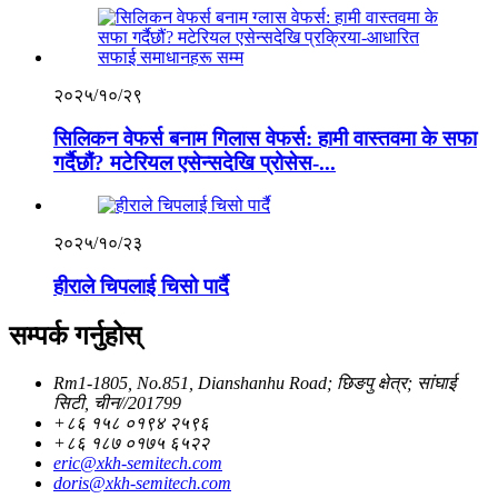
२०२५/१०/२९
सिलिकन वेफर्स बनाम गिलास वेफर्स: हामी वास्तवमा के सफा
गर्दैछौं? मटेरियल एसेन्सदेखि प्रोसेस-...
२०२५/१०/२३
हीराले चिपलाई चिसो पार्दै
सम्पर्क गर्नुहोस्
Rm1-1805, No.851, Dianshanhu Road; छिङपु क्षेत्र; सांघाई
सिटी, चीन//201799
+८६ १५८ ०१९४ २५९६
+८६ १८७ ०१७५ ६५२२
eric@xkh-semitech.com
doris@xkh-semitech.com