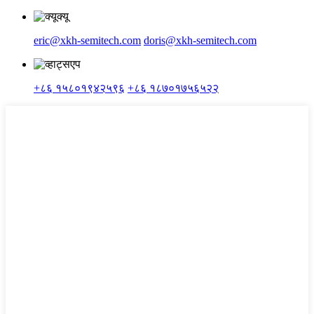
eric@xkh-semitech.com
doris@xkh-semitech.com
+८६ १५८०१९४२५९६
+८६ १८७०१७५६५२२