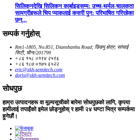
सिलिकनदेखि सिलिकन कार्बाइडसम्म: उच्च-थर्मल-चालकता
सामग्रीहरूले चिप प्याकलाई कसरी पुन: परिभाषित गरिरहेका
छन्...
सम्पर्क गर्नुहोस्
Rm1-1805, No.851, Dianshanhu Road; छिङपु क्षेत्र; सांघाई
सिटी, चीन//201799
+८६ १५८ ०१९४ २५९६
+८६ १८७ ०१७५ ६५२२
eric@xkh-semitech.com
doris@xkh-semitech.com
सोधपुछ
हाम्रा उत्पादनहरू वा मूल्यसूचीको बारेमा सोधपुछको लागि, कृपया
हामीलाई तपाईंको इमेल छोड्नुहोस् र हामी २४ घण्टा भित्र सम्पर्कमा
हुनेछौं।