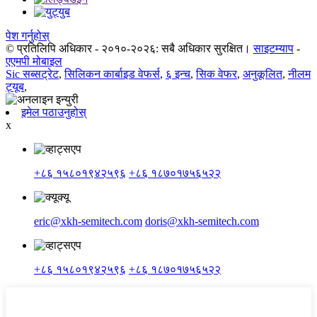
पेश गर्नुहोस्
© प्रतिलिपि अधिकार - २०१०-२०२६: सबै अधिकार सुरक्षित।
साइटम्याप
-
एएमपी मोबाइल
Sic सब्सट्रेट
,
सिलिकन कार्बाइड वेफर्स
,
६ इन्च
,
सिक वेफर
,
अनुकूलित
,
नीलम
ट्यूब
,
इमेल पठाउनुहोस्
x
+८६ १५८०१९४२५९६
+८६ १८७०१७५६५२२
eric@xkh-semitech.com
doris@xkh-semitech.com
+८६ १५८०१९४२५९६
+८६ १८७०१७५६५२२