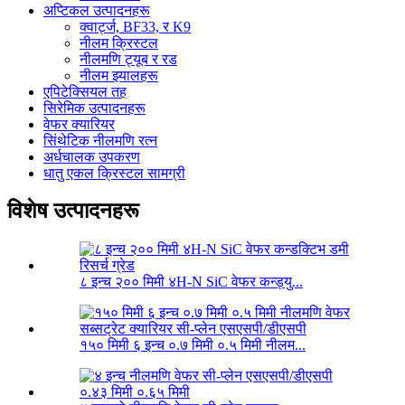
अप्टिकल उत्पादनहरू
क्वार्ट्ज, BF33, र K9
नीलम क्रिस्टल
नीलमणि ट्यूब र रड
नीलम झ्यालहरू
एपिटेक्सियल तह
सिरेमिक उत्पादनहरू
वेफर क्यारियर
सिंथेटिक नीलमणि रत्न
अर्धचालक उपकरण
धातु एकल क्रिस्टल सामग्री
विशेष उत्पादनहरू
८ इन्च २०० मिमी ४H-N SiC वेफर कन्ड्यु...
१५० मिमी ६ इन्च ०.७ मिमी ०.५ मिमी नीलम...