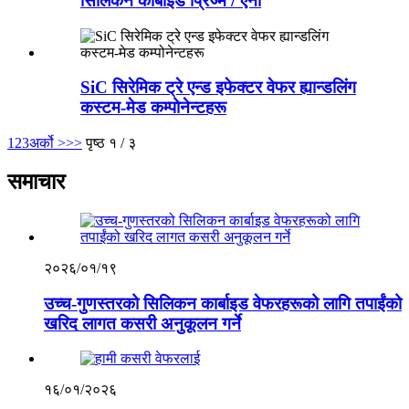
सिलिकन कार्बाइड प्रिज्म / ऐना
SiC सिरेमिक ट्रे एन्ड इफेक्टर वेफर ह्यान्डलिंग
कस्टम-मेड कम्पोनेन्टहरू
1
2
3
अर्को >
>>
पृष्ठ १ / ३
समाचार
२०२६/०१/१९
उच्च-गुणस्तरको सिलिकन कार्बाइड वेफरहरूको लागि तपाईंको
खरिद लागत कसरी अनुकूलन गर्ने
१६/०१/२०२६