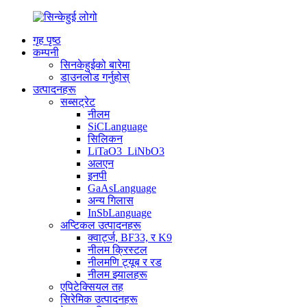
गृह पृष्ठ
कम्पनी
सिनकेहुईको बारेमा
डाउनलोड गर्नुहोस्
उत्पादनहरू
सब्सट्रेट
नीलम
SiCLanguage
सिलिकन
LiTaO3_LiNbO3
अलएन
इनपी
GaAsLanguage
अन्य गिलास
InSbLanguage
अप्टिकल उत्पादनहरू
क्वार्ट्ज, BF33, र K9
नीलम क्रिस्टल
नीलमणि ट्यूब र रड
नीलम झ्यालहरू
एपिटेक्सियल तह
सिरेमिक उत्पादनहरू