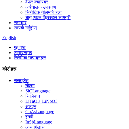
वेफर क्यारियर
अर्धचालक उपकरण
सिंथेटिक नीलमणि रत्न
धातु एकल क्रिस्टल सामग्री
समाचार
सम्पर्क गर्नुहोस्
English
गृह पृष्ठ
उत्पादनहरू
सिरेमिक उत्पादनहरू
कोटीहरू
सब्सट्रेट
नीलम
SiCLanguage
सिलिकन
LiTaO3_LiNbO3
अलएन
GaAsLanguage
इनपी
InSbLanguage
अन्य गिलास