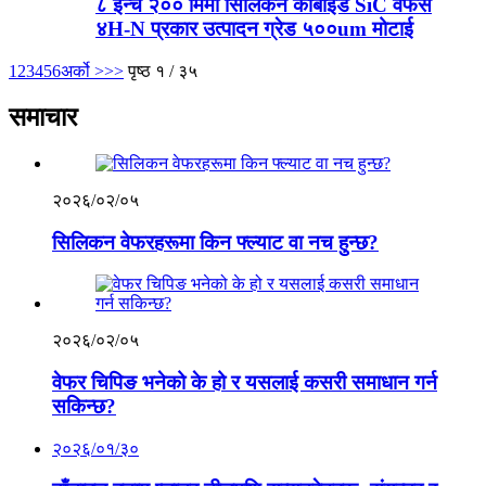
८ इन्च २०० मिमी सिलिकन कार्बाइड SiC वेफर्स
४H-N प्रकार उत्पादन ग्रेड ५००um मोटाई
1
2
3
4
5
6
अर्को >
>>
पृष्ठ १ / ३५
समाचार
२०२६/०२/०५
सिलिकन वेफरहरूमा किन फ्ल्याट वा नच हुन्छ?
२०२६/०२/०५
वेफर चिपिङ भनेको के हो र यसलाई कसरी समाधान गर्न
सकिन्छ?
२०२६/०१/३०