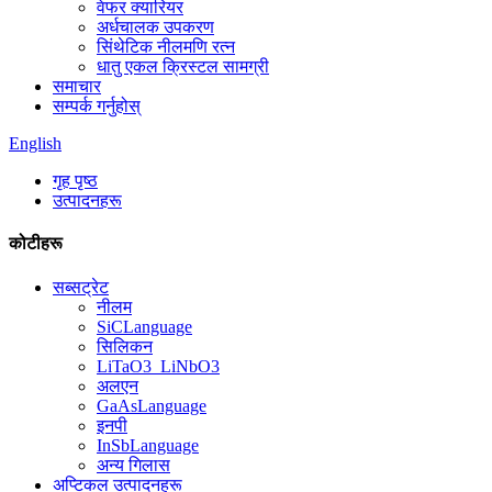
वेफर क्यारियर
अर्धचालक उपकरण
सिंथेटिक नीलमणि रत्न
धातु एकल क्रिस्टल सामग्री
समाचार
सम्पर्क गर्नुहोस्
English
गृह पृष्ठ
उत्पादनहरू
कोटीहरू
सब्सट्रेट
नीलम
SiCLanguage
सिलिकन
LiTaO3_LiNbO3
अलएन
GaAsLanguage
इनपी
InSbLanguage
अन्य गिलास
अप्टिकल उत्पादनहरू