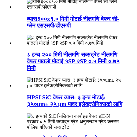
व्यास३००x१.० मिमी मोटाई नीलमणि वेफर सी-
प्लेन एसएसपी/डीएसपी
८ इन्च २०० मिमी नीलमणि सब्सट्रेट नीलमणि
वेफर पातलो मोटाई १SP २SP ०.५ मिमी ०.७५
मिमी
HPSI SiC वेफर व्यास: ३ इन्च मोटाई:
३५०um± २५ µm पावर इलेक्ट्रोनिक्सको लागि