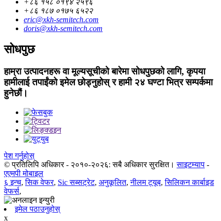
+८६ १५८ ०१९४ २५९६
+८६ १८७ ०१७५ ६५२२
eric@xkh-semitech.com
doris@xkh-semitech.com
सोधपुछ
हाम्रा उत्पादनहरू वा मूल्यसूचीको बारेमा सोधपुछको लागि, कृपया
हामीलाई तपाईंको इमेल छोड्नुहोस् र हामी २४ घण्टा भित्र सम्पर्कमा
हुनेछौं।
पेश गर्नुहोस्
© प्रतिलिपि अधिकार - २०१०-२०२६: सबै अधिकार सुरक्षित।
साइटम्याप
-
एएमपी मोबाइल
६ इन्च
,
सिक वेफर
,
Sic सब्सट्रेट
,
अनुकूलित
,
नीलम ट्यूब
,
सिलिकन कार्बाइड
वेफर्स
,
इमेल पठाउनुहोस्
x