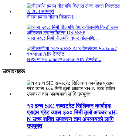
नीलम झ्याल नीलम गिलास l...
व्यास ५०.८ मिमी नीलमणि वेफर नीलमणि...
NPS मा ५०.८mm/१००mm AlN टेम्प्लेट...
उत्पादनहरू
१२ इन्च SIC सब्सट्रेट सिलिकन कार्बाइड
प्राइम ग्रेड व्यास ३०० मिमी ठूलो आकार ४H-
N उच्च शक्ति उपकरण ताप अपव्ययको लागि
उपयुक्त