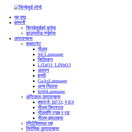
गृह पृष्ठ
कम्पनी
सिनकेहुईको बारेमा
डाउनलोड गर्नुहोस्
उत्पादनहरू
सब्सट्रेट
नीलम
SiCLanguage
सिलिकन
LiTaO3_LiNbO3
अलएन
इनपी
GaAsLanguage
अन्य गिलास
InSbLanguage
अप्टिकल उत्पादनहरू
क्वार्ट्ज, BF33, र K9
नीलम क्रिस्टल
नीलमणि ट्यूब र रड
नीलम झ्यालहरू
एपिटेक्सियल तह
सिरेमिक उत्पादनहरू