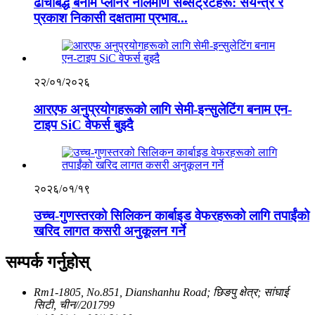
ढाँचाबद्ध बनाम प्लानर नीलमणि सब्सट्रेटहरू: संयन्त्र र
प्रकाश निकासी दक्षतामा प्रभाव...
२२/०१/२०२६
आरएफ अनुप्रयोगहरूको लागि सेमी-इन्सुलेटिंग बनाम एन-
टाइप SiC वेफर्स बुझ्दै
२०२६/०१/१९
उच्च-गुणस्तरको सिलिकन कार्बाइड वेफरहरूको लागि तपाईंको
खरिद लागत कसरी अनुकूलन गर्ने
सम्पर्क गर्नुहोस्
Rm1-1805, No.851, Dianshanhu Road; छिङपु क्षेत्र; सांघाई
सिटी, चीन//201799