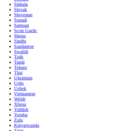
Sinhala
Slovak
Slovenian
Somali
Samoan
Scots Gaelic
Shona
Sindhi
Sundanese
Swahili
Tajik
Tamil
Telugu
Thai
Ukrainian
Urdu
Uzbek
Vietnamese
Welsh
Xhosa
Yiddish
Yoruba
Zulu
Kinyarwanda
Tatar