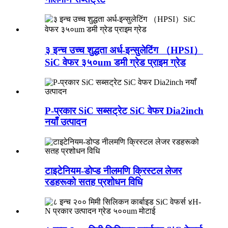
३ इन्च उच्च शुद्धता अर्ध-इन्सुलेटिंग （HPSI）
SiC वेफर ३५०um डमी ग्रेड प्राइम ग्रेड
P-प्रकार SiC सब्सट्रेट SiC वेफर Dia2inch
नयाँ उत्पादन
टाइटेनियम-डोप्ड नीलमणि क्रिस्टल लेजर
रडहरूको सतह प्रशोधन विधि