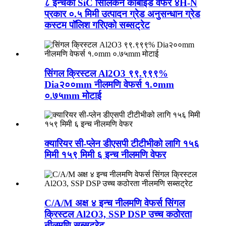
८ इन्चको SiC सिलिकन कार्बाइड वेफर ४H-N
प्रकार ०.५ मिमी उत्पादन ग्रेड अनुसन्धान ग्रेड
कस्टम पॉलिश गरिएको सब्सट्रेट
सिंगल क्रिस्टल Al2O3 ९९.९९९%
Dia२००mm नीलमणि वेफर्स १.०mm
०.७५mm मोटाई
क्यारियर सी-प्लेन डीएसपी टीटीभीको लागि १५६
मिमी १५९ मिमी ६ इन्च नीलमणि वेफर
C/A/M अक्ष ४ इन्च नीलमणि वेफर्स सिंगल
क्रिस्टल Al2O3, SSP DSP उच्च कठोरता
नीलमणि सब्सट्रेट