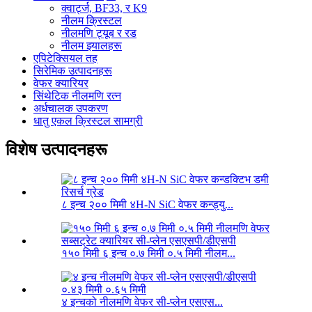
क्वार्ट्ज, BF33, र K9
नीलम क्रिस्टल
नीलमणि ट्यूब र रड
नीलम झ्यालहरू
एपिटेक्सियल तह
सिरेमिक उत्पादनहरू
वेफर क्यारियर
सिंथेटिक नीलमणि रत्न
अर्धचालक उपकरण
धातु एकल क्रिस्टल सामग्री
विशेष उत्पादनहरू
८ इन्च २०० मिमी ४H-N SiC वेफर कन्ड्यु...
१५० मिमी ६ इन्च ०.७ मिमी ०.५ मिमी नीलम...
४ इन्चको नीलमणि वेफर सी-प्लेन एसएस...