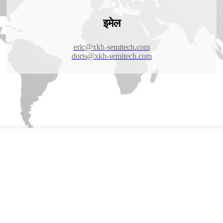
इमेल
eric@xkh-semitech.com
doris@xkh-semitech.com