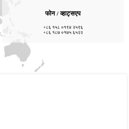
फोन / व्हाट्सएप
+८६ १५८ ०१९४ २५९६
+८६ १८७ ०१७५ ६५२२