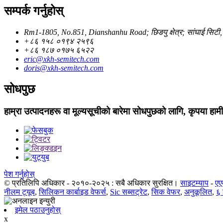
सम्पर्क गर्नुहोस्
Rm1-1805, No.851, Dianshanhu Road; छिङपु क्षेत्र; सांघाई सिटी
+८६ १५८ ०१९४ २५९६
+८६ १८७ ०१७५ ६५२२
eric@xkh-semitech.com
doris@xkh-semitech.com
सोधपुछ
हाम्रा उत्पादनहरू वा मूल्यसूचीको बारेमा सोधपुछको लागि, कृपया हामी
पेश गर्नुहोस्
© प्रतिलिपि अधिकार - २०१०-२०२५ : सबै अधिकार सुरक्षित।
साइटम्याप
-
एए
नीलम ट्यूब
,
सिलिकन कार्बाइड वेफर्स
,
Sic सब्सट्रेट
,
सिक वेफर
,
अनुकूलित
,
६ 
इमेल पठाउनुहोस्
x