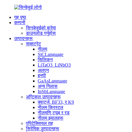
गृह पृष्ठ
कम्पनी
सिनकेहुईको बारेमा
डाउनलोड गर्नुहोस्
उत्पादनहरू
सब्सट्रेट
नीलम
SiCLanguage
सिलिकन
LiTaO3_LiNbO3
अलएन
इनपी
GaAsLanguage
अन्य गिलास
InSbLanguage
अप्टिकल उत्पादनहरू
क्वार्ट्ज, BF33, र K9
नीलम क्रिस्टल
नीलमणि ट्यूब र रड
नीलम झ्यालहरू
एपिटेक्सियल तह
सिरेमिक उत्पादनहरू