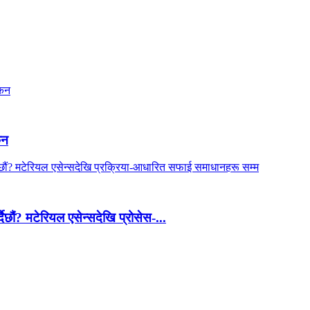
कन
ैछौं? मटेरियल एसेन्सदेखि प्रोसेस-...