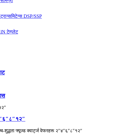
्गट
लास
२″४″६″८″१२″