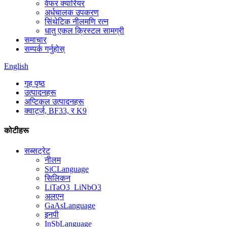
वेफर क्यारियर
अर्धचालक उपकरण
सिंथेटिक नीलमणि रत्न
धातु एकल क्रिस्टल सामग्री
समाचार
सम्पर्क गर्नुहोस्
English
गृह पृष्ठ
उत्पादनहरू
अप्टिकल उत्पादनहरू
क्वार्ट्ज, BF33, र K9
कोटीहरू
सब्सट्रेट
नीलम
SiCLanguage
सिलिकन
LiTaO3_LiNbO3
अलएन
GaAsLanguage
इनपी
InSbLanguage