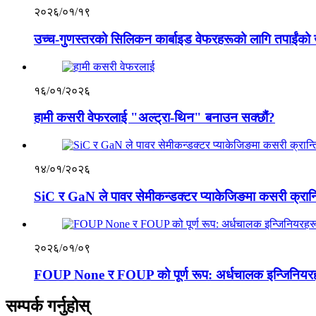
२०२६/०१/१९
उच्च-गुणस्तरको सिलिकन कार्बाइड वेफरहरूको लागि तपाईंको
१६/०१/२०२६
हामी कसरी वेफरलाई "अल्ट्रा-थिन" बनाउन सक्छौं?
१४/०१/२०२६
SiC र GaN ले पावर सेमीकन्डक्टर प्याकेजिङमा कसरी क्रान्ति
२०२६/०१/०९
FOUP None र FOUP को पूर्ण रूप: अर्धचालक इन्जिनियरहरू
सम्पर्क गर्नुहोस्