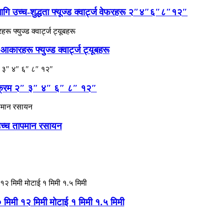
गि उच्च-शुद्धता फ्यूज्ड क्वार्ट्ज वेफरहरू २″४″६″८″१२″
कारहरू फ्युज्ड क्वार्ट्ज ट्यूबहरू
तापक्रम २″ ३″ ४″ ६″ ८″ १२″
 उच्च तापमान रसायन
 १० मिमी १२ मिमी मोटाई १ मिमी १.५ मिमी