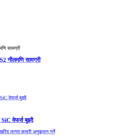
GS2 नीलमणि सामग्री
iC वेफर्स बुझ्दै