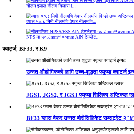
नीलम झ्याल नीलम गिलास l...
व्यास ५०.८ मिमी नीलमणि वेफर नीलमणि...
NPS मा ५०.८mm/१००mm AlN टेम्प्लेट...
क्वार्ट्ज, BF33, र K9
उन्नत औद्योगिकको लागि उच्च-शुद्धता फ्यूज्ड क्वार्ट्ज इन
JGS1, JGS2, र JGS3 फ्युज्ड सिलिका अप्टिकल ग्
BF33 ग्लास वेफर उन्नत बोरोसिलिकेट सब्सट्रेट 