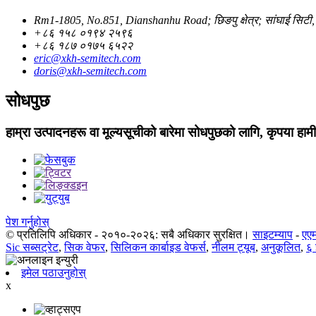
Rm1-1805, No.851, Dianshanhu Road; छिङपु क्षेत्र; सांघाई सिटी
+८६ १५८ ०१९४ २५९६
+८६ १८७ ०१७५ ६५२२
eric@xkh-semitech.com
doris@xkh-semitech.com
सोधपुछ
हाम्रा उत्पादनहरू वा मूल्यसूचीको बारेमा सोधपुछको लागि, कृपया हामी
पेश गर्नुहोस्
© प्रतिलिपि अधिकार - २०१०-२०२६: सबै अधिकार सुरक्षित।
साइटम्याप
-
एएम
Sic सब्सट्रेट
,
सिक वेफर
,
सिलिकन कार्बाइड वेफर्स
,
नीलम ट्यूब
,
अनुकूलित
,
६ 
इमेल पठाउनुहोस्
x