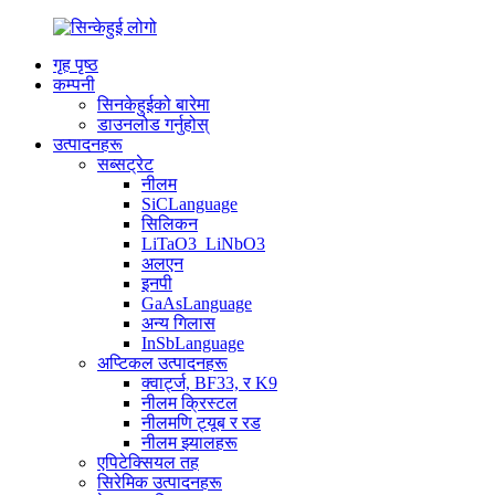
गृह पृष्ठ
कम्पनी
सिनकेहुईको बारेमा
डाउनलोड गर्नुहोस्
उत्पादनहरू
सब्सट्रेट
नीलम
SiCLanguage
सिलिकन
LiTaO3_LiNbO3
अलएन
इनपी
GaAsLanguage
अन्य गिलास
InSbLanguage
अप्टिकल उत्पादनहरू
क्वार्ट्ज, BF33, र K9
नीलम क्रिस्टल
नीलमणि ट्यूब र रड
नीलम झ्यालहरू
एपिटेक्सियल तह
सिरेमिक उत्पादनहरू