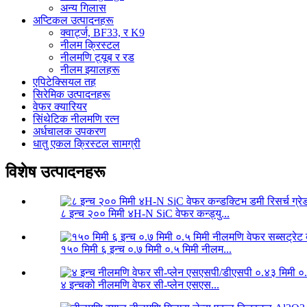
अन्य गिलास
अप्टिकल उत्पादनहरू
क्वार्ट्ज, BF33, र K9
नीलम क्रिस्टल
नीलमणि ट्यूब र रड
नीलम झ्यालहरू
एपिटेक्सियल तह
सिरेमिक उत्पादनहरू
वेफर क्यारियर
सिंथेटिक नीलमणि रत्न
अर्धचालक उपकरण
धातु एकल क्रिस्टल सामग्री
विशेष उत्पादनहरू
८ इन्च २०० मिमी ४H-N SiC वेफर कन्ड्यु...
१५० मिमी ६ इन्च ०.७ मिमी ०.५ मिमी नीलम...
४ इन्चको नीलमणि वेफर सी-प्लेन एसएस...