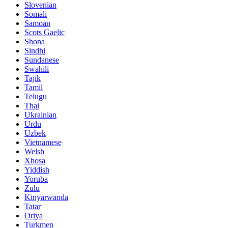
Slovenian
Somali
Samoan
Scots Gaelic
Shona
Sindhi
Sundanese
Swahili
Tajik
Tamil
Telugu
Thai
Ukrainian
Urdu
Uzbek
Vietnamese
Welsh
Xhosa
Yiddish
Yoruba
Zulu
Kinyarwanda
Tatar
Oriya
Turkmen