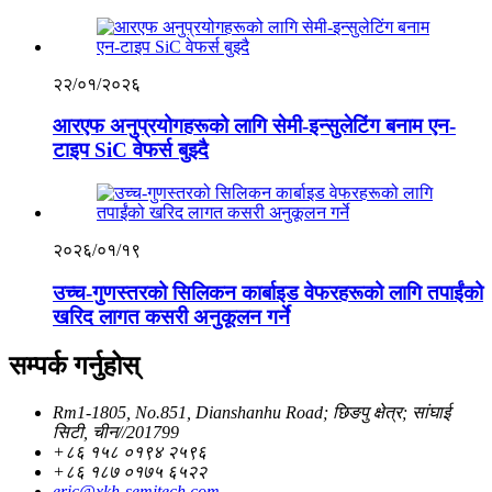
२२/०१/२०२६
आरएफ अनुप्रयोगहरूको लागि सेमी-इन्सुलेटिंग बनाम एन-
टाइप SiC वेफर्स बुझ्दै
२०२६/०१/१९
उच्च-गुणस्तरको सिलिकन कार्बाइड वेफरहरूको लागि तपाईंको
खरिद लागत कसरी अनुकूलन गर्ने
सम्पर्क गर्नुहोस्
Rm1-1805, No.851, Dianshanhu Road; छिङपु क्षेत्र; सांघाई
सिटी, चीन//201799
+८६ १५८ ०१९४ २५९६
+८६ १८७ ०१७५ ६५२२
eric@xkh-semitech.com