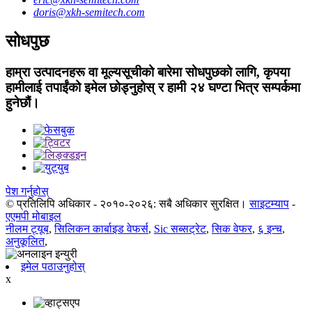
doris@xkh-semitech.com
सोधपुछ
हाम्रा उत्पादनहरू वा मूल्यसूचीको बारेमा सोधपुछको लागि, कृपया
हामीलाई तपाईंको इमेल छोड्नुहोस् र हामी २४ घण्टा भित्र सम्पर्कमा
हुनेछौं।
पेश गर्नुहोस्
© प्रतिलिपि अधिकार - २०१०-२०२६: सबै अधिकार सुरक्षित।
साइटम्याप
-
एएमपी मोबाइल
नीलम ट्यूब
,
सिलिकन कार्बाइड वेफर्स
,
Sic सब्सट्रेट
,
सिक वेफर
,
६ इन्च
,
अनुकूलित
,
इमेल पठाउनुहोस्
x