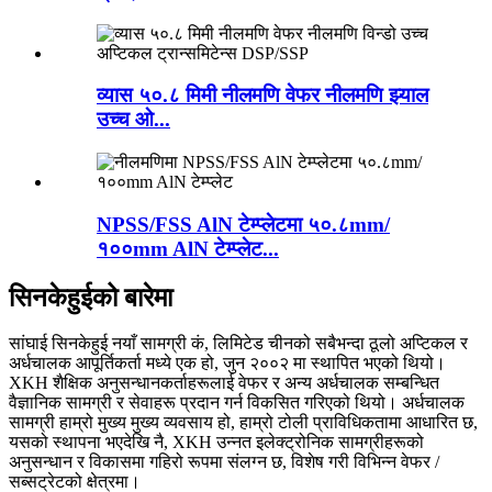
व्यास ५०.८ मिमी नीलमणि वेफर नीलमणि झ्याल
उच्च ओ...
NPSS/FSS AlN टेम्प्लेटमा ५०.८mm/
१००mm AlN टेम्प्लेट...
सिनकेहुईको बारेमा
सांघाई सिनकेहुई नयाँ सामग्री कं, लिमिटेड चीनको सबैभन्दा ठूलो अप्टिकल र
अर्धचालक आपूर्तिकर्ता मध्ये एक हो, जुन २००२ मा स्थापित भएको थियो।
XKH शैक्षिक अनुसन्धानकर्ताहरूलाई वेफर र अन्य अर्धचालक सम्बन्धित
वैज्ञानिक सामग्री र सेवाहरू प्रदान गर्न विकसित गरिएको थियो। अर्धचालक
सामग्री हाम्रो मुख्य मुख्य व्यवसाय हो, हाम्रो टोली प्राविधिकतामा आधारित छ,
यसको स्थापना भएदेखि नै, XKH उन्नत इलेक्ट्रोनिक सामग्रीहरूको
अनुसन्धान र विकासमा गहिरो रूपमा संलग्न छ, विशेष गरी विभिन्न वेफर /
सब्सट्रेटको क्षेत्रमा।