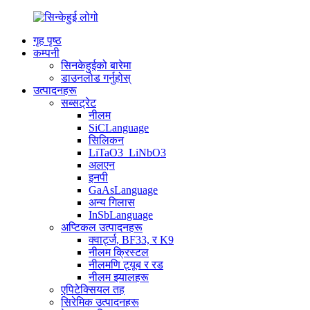
गृह पृष्ठ
कम्पनी
सिनकेहुईको बारेमा
डाउनलोड गर्नुहोस्
उत्पादनहरू
सब्सट्रेट
नीलम
SiCLanguage
सिलिकन
LiTaO3_LiNbO3
अलएन
इनपी
GaAsLanguage
अन्य गिलास
InSbLanguage
अप्टिकल उत्पादनहरू
क्वार्ट्ज, BF33, र K9
नीलम क्रिस्टल
नीलमणि ट्यूब र रड
नीलम झ्यालहरू
एपिटेक्सियल तह
सिरेमिक उत्पादनहरू