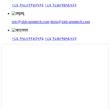
+८६ १५८०१९४२५९६
+८६ १८७०१७५६५२२
eric@xkh-semitech.com
doris@xkh-semitech.com
+८६ १५८०१९४२५९६
+८६ १८७०१७५६५२२