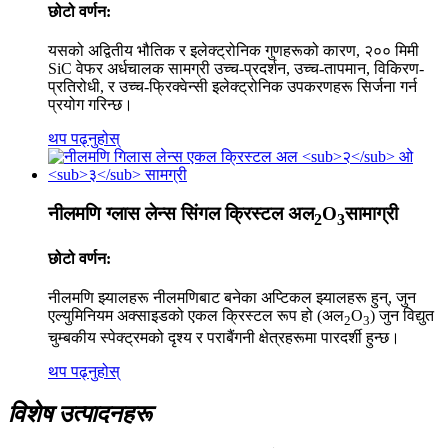
छोटो वर्णन:
यसको अद्वितीय भौतिक र इलेक्ट्रोनिक गुणहरूको कारण, २०० मिमी
SiC वेफर अर्धचालक सामग्री उच्च-प्रदर्शन, उच्च-तापमान, विकिरण-
प्रतिरोधी, र उच्च-फ्रिक्वेन्सी इलेक्ट्रोनिक उपकरणहरू सिर्जना गर्न
प्रयोग गरिन्छ।
थप पढ्नुहोस्
नीलमणि ग्लास लेन्स सिंगल क्रिस्टल अल
O
सामाग्री
2
3
छोटो वर्णन:
नीलमणि झ्यालहरू नीलमणिबाट बनेका अप्टिकल झ्यालहरू हुन्, जुन
एल्युमिनियम अक्साइडको एकल क्रिस्टल रूप हो (अल
O
) जुन विद्युत
2
3
चुम्बकीय स्पेक्ट्रमको दृश्य र पराबैंगनी क्षेत्रहरूमा पारदर्शी हुन्छ।
थप पढ्नुहोस्
विशेष उत्पादनहरू