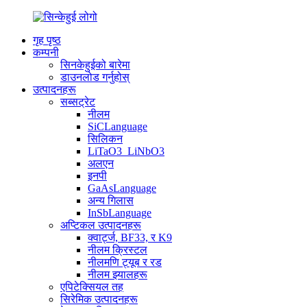
गृह पृष्ठ
कम्पनी
सिनकेहुईको बारेमा
डाउनलोड गर्नुहोस्
उत्पादनहरू
सब्सट्रेट
नीलम
SiCLanguage
सिलिकन
LiTaO3_LiNbO3
अलएन
इनपी
GaAsLanguage
अन्य गिलास
InSbLanguage
अप्टिकल उत्पादनहरू
क्वार्ट्ज, BF33, र K9
नीलम क्रिस्टल
नीलमणि ट्यूब र रड
नीलम झ्यालहरू
एपिटेक्सियल तह
सिरेमिक उत्पादनहरू