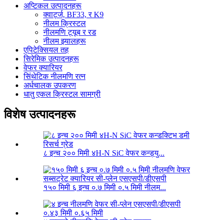
अप्टिकल उत्पादनहरू
क्वार्ट्ज, BF33, र K9
नीलम क्रिस्टल
नीलमणि ट्यूब र रड
नीलम झ्यालहरू
एपिटेक्सियल तह
सिरेमिक उत्पादनहरू
वेफर क्यारियर
सिंथेटिक नीलमणि रत्न
अर्धचालक उपकरण
धातु एकल क्रिस्टल सामग्री
विशेष उत्पादनहरू
८ इन्च २०० मिमी ४H-N SiC वेफर कन्ड्यु...
१५० मिमी ६ इन्च ०.७ मिमी ०.५ मिमी नीलम...