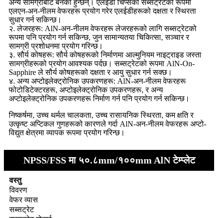
अन्य सामग्रीबाट बनेका हुन्छन्। एलईडी चिप्सको सब्सट्रेटको रूपमा
एलएन-अन-नीलम वेफरहरू प्रयोग गरेर एलईडीहरूको दक्षता र स्थिरता
सुधार गर्न सकिन्छ।
२. लेजरहरू: AlN-अन-नीलम वेफरहरू लेजरहरूको लागि सब्सट्रेटको
रूपमा पनि प्रयोग गर्न सकिन्छ, जुन सामान्यतया चिकित्सा, सञ्चार र
सामग्री प्रशोधनमा प्रयोग गरिन्छ।
३. सौर्य कोषहरू: सौर्य कोषहरूको निर्माणमा आल्मुनियम नाइट्राइड जस्ता
सामग्रीहरूको प्रयोग आवश्यक पर्दछ। सब्सट्रेटको रूपमा AlN-On-
Sapphire ले सौर्य कोषहरूको दक्षता र आयु सुधार गर्न सक्छ।
४. अन्य अप्टोइलेक्ट्रोनिक उपकरणहरू: AlN-अन-नीलम वेफरहरू
फोटोडिटेक्टरहरू, अप्टोइलेक्ट्रोनिक उपकरणहरू, र अन्य
अप्टोइलेक्ट्रोनिक उपकरणहरू निर्माण गर्न पनि प्रयोग गर्न सकिन्छ।
निष्कर्षमा, उच्च थर्मल चालकता, उच्च रासायनिक स्थिरता, कम क्षति र
उत्कृष्ट अप्टिकल गुणहरूको कारणले गर्दा AlN-अन-नीलम वेफरहरू अप्टो-
विद्युत क्षेत्रमा व्यापक रूपमा प्रयोग गरिन्छ।
NPSS/FSS मा ५०.८mm/१००mm AlN टेम्प्लेट
वस्तु
विवरण
वेफर व्यास
सब्सट्रेट