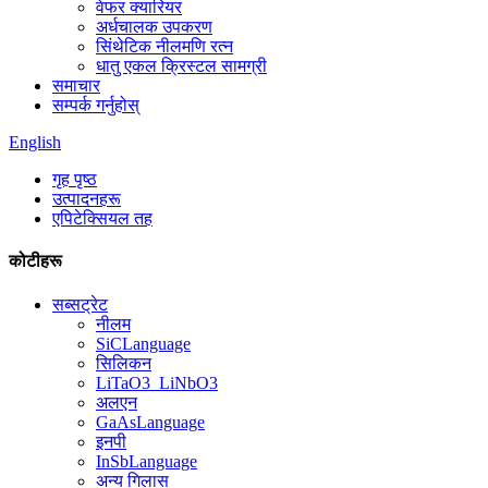
वेफर क्यारियर
अर्धचालक उपकरण
सिंथेटिक नीलमणि रत्न
धातु एकल क्रिस्टल सामग्री
समाचार
सम्पर्क गर्नुहोस्
English
गृह पृष्ठ
उत्पादनहरू
एपिटेक्सियल तह
कोटीहरू
सब्सट्रेट
नीलम
SiCLanguage
सिलिकन
LiTaO3_LiNbO3
अलएन
GaAsLanguage
इनपी
InSbLanguage
अन्य गिलास