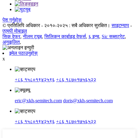
पेश गर्नुहोस्
© प्रतिलिपि अधिकार - २०१०-२०२५ : सबै अधिकार सुरक्षित।
साइटम्याप
-
एएमपी मोबाइल
सिक वेफर
,
नीलम ट्यूब
,
सिलिकन कार्बाइड वेफर्स
,
६ इन्च
,
Sic सब्सट्रेट
,
अनुकूलित
,
इमेल पठाउनुहोस्
x
+८६ १५८०१९४२५९६
+८६ १८७०१७५६५२२
eric@xkh-semitech.com
doris@xkh-semitech.com
+८६ १५८०१९४२५९६
+८६ १८७०१७५६५२२