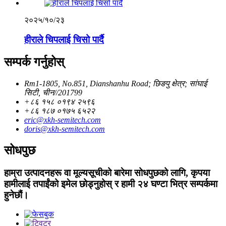
२०२५/१०/२३
हीराले चिपलाई चिसो पार्दै
सम्पर्क गर्नुहोस्
Rm1-1805, No.851, Dianshanhu Road; छिङपु क्षेत्र; सांघाई
सिटी, चीन//201799
+८६ १५८ ०१९४ २५९६
+८६ १८७ ०१७५ ६५२२
eric@xkh-semitech.com
doris@xkh-semitech.com
सोधपुछ
हाम्रा उत्पादनहरू वा मूल्यसूचीको बारेमा सोधपुछको लागि, कृपया
हामीलाई तपाईंको इमेल छोड्नुहोस् र हामी २४ घण्टा भित्र सम्पर्कमा
हुनेछौं।